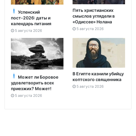
Пять христианских
Успенский
смыслов углядели в
пост-2026: даты и
«Одиссее» Нолана
календарь питания
5 августа 2026
5 августа 2026
В Египте казнили убийцу
Может ли Боровое
коптского священника
удовлетворить всех
5 августа 2026
приезжих? Может!
5 августа 2026