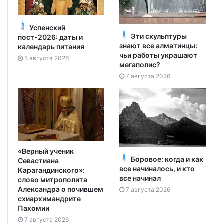
Успенский
Эти скульптуры
пост-2026: даты и
знают все алматинцы:
календарь питания
чьи работы украшают
5 августа 2026
мегаполис?
7 августа 2026
«Верный ученик
Боровое: когда и как
Севастиана
все начиналось, и кто
Карагандинского»:
все начинал
слово митрополита
Александра о почившем
7 августа 2026
схиархимандрите
Пахомии
7 августа 2026