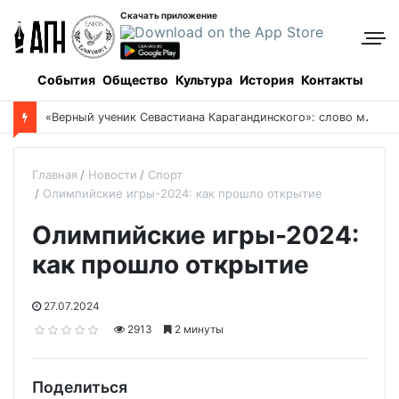
Скачать приложение
События
Общество
Культура
История
Контакты
«
Верный ученик Севастиана Карагандинского»: слово митрополита Александра о почившем схиархимандрите Пахомии
Главная
Новости
Спорт
Олимпийские игры-2024: как прошло открытие
Олимпийские игры-2024:
как прошло открытие
27.07.2024
2913
2 минуты
Поделиться