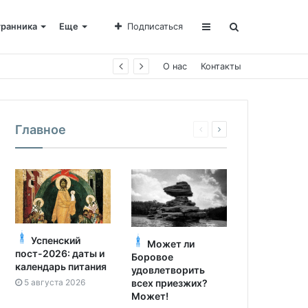
транника
Еще
Подписаться
О нас
Контакты
Главное
Успенский
Может ли
пост-2026: даты и
Боровое
календарь питания
удовлетворить
5 августа 2026
всех приезжих?
Может!