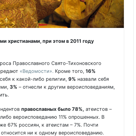
и христианами, при этом в 2011 году
проса Православного Свято-Тихоновского
передают
«Ведомости».
Кроме того,
16%
себя к какой-либо религии,
9%
назвали себя
ами,
3%
– отнесли к другим вероисповеданиям,
ить.
пондентов
православных было 78%,
атеистов –
у-либо вероисповеданию 11% опрошенных. В
же 67% россиян, к атеистам – 7%. Почти
е относится ни к одному вероисповеданию.