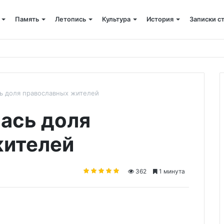
Память
Летопись
Культура
История
Записки с
 питания
сь доля православных жителей
лась доля
жителей
362
1 минута