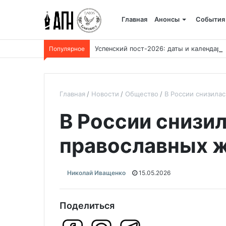
Главная
Анонсы
События
Популярное
Успенский пост-2026: даты и календарь
Главная
Новости
Общество
В России снизила
В России снизи
православных 
Николай Иващенко
15.05.2026
Поделиться