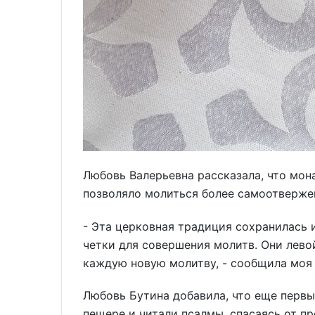
Любовь Валерьевна рассказала, что мон
позволяло молиться более самоотверже
- Эта церковная традиция сохранилась 
четки для совершения молитв. Они лево
каждую новую молитву, - сообщила моя
Любовь Бутина добавила, что еще первы
пещере и читали псалмы, спасаясь от п