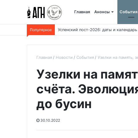
Главная
Анонсы
События
Популярное
В Египте казнили убийцу коптского свя
Главная
Новости
События
Узелки на память, 
Узелки на памя
счёта. Эволюция
до бусин
30.10.2022