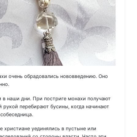
ахи очень обрадовались нововведению. Оно
нно.
и в наши дни. При постриге монахи получают
й рукой перебирают бусины, когда начинают
 собеседница.
е христиане уединялись в пустыне или
реследований со стороны власти. Часто эти