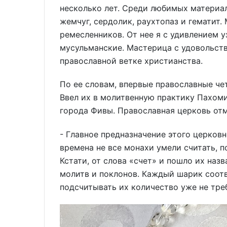
несколько лет. Среди любимых материал
жемчуг, сердолик, раухтопаз и гематит
ремесленников. От нее я с удивлением у
мусульманские. Мастерица с удовольств
православной ветке христианства.
По ее словам, впервые православные чет
Ввел их в молитвенную практику Пахоми
города Фивы. Православная церковь отм
- Главное предназначение этого церков
времена не все монахи умели считать, 
Кстати, от слова «счет» и пошло их на
молитв и поклонов. Каждый шарик соот
подсчитывать их количество уже не тре