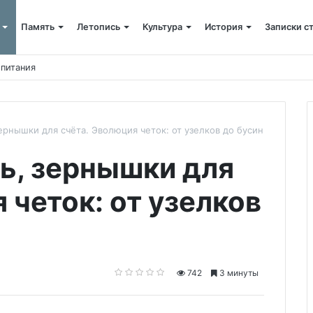
Память
Летопись
Культура
История
Записки с
щенника
зернышки для счёта. Эволюция четок: от узелков до бусин
ть, зернышки для
 четок: от узелков
742
3 минуты