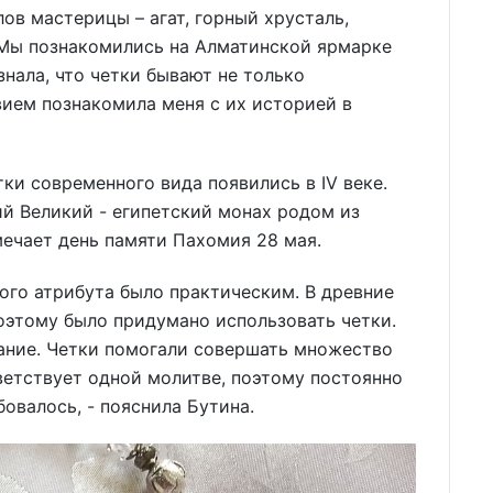
ов мастерицы – агат, горный хрусталь,
. Мы познакомились на Алматинской ярмарке
знала, что четки бывают не только
ием познакомила меня с их историей в
ки современного вида появились в IV веке.
й Великий - египетский монах родом из
ечает день памяти Пахомия 28 мая.
ного атрибута было практическим. В древние
поэтому было придумано использовать четки.
звание. Четки помогали совершать множество
ветствует одной молитве, поэтому постоянно
бовалось, - пояснила Бутина.