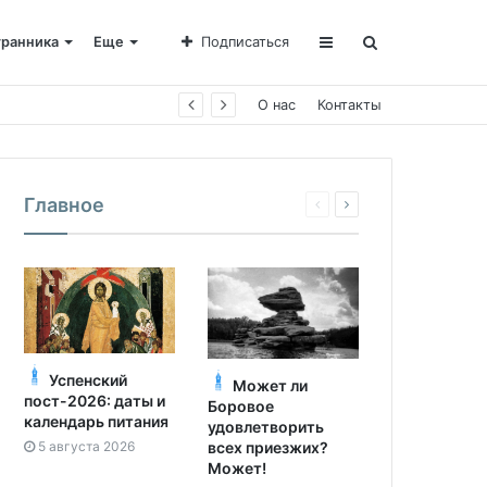
транника
Еще
Подписаться
О нас
Контакты
Главное
Успенский
Может ли
пост-2026: даты и
Боровое
календарь питания
удовлетворить
5 августа 2026
всех приезжих?
Может!