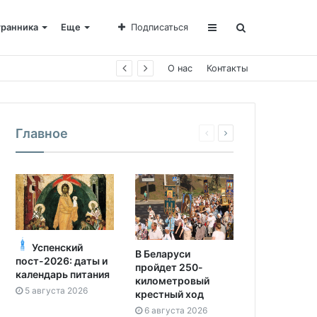
транника
Еще
Подписаться
О нас
Контакты
Главное
Успенский
В Беларуси
пост-2026: даты и
пройдет 250-
календарь питания
километровый
5 августа 2026
крестный ход
6 августа 2026