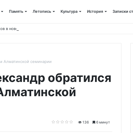
Память
Летопись
Культура
История
Записки с
ов в новом учебном году
ам Алматинской семинарии
ксандр обратился
Алматинской
136
6 минут