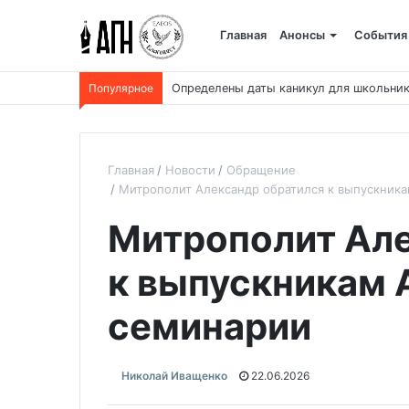
Главная
Анонсы
События
Популярное
Определены даты каникул для школьник
Главная
Новости
Обращение
Митрополит Александр обратился к выпускник
Митрополит Але
к выпускникам 
семинарии
Николай Иващенко
22.06.2026