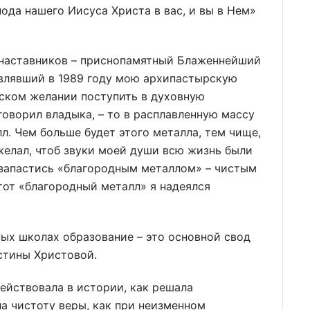
ода нашего Иисуса Христа в вас, и вы в Нем»
 наставников – приснопамятный Блаженнейший
авлявший в 1989 году мою архипастырскую
ском желании поступить в духовную
говорил владыка, – то в расплавленную массу
л. Чем больше будет этого металла, тем чище,
ожелал, чтоб звуки моей души всю жизнь были
 запастись «благородным металлом» – чистым
тот «благородный металл» я надеялся
ых школах образование – это основной свод
стины Христовой.
действовала в истории, как решала
а чистоту веры, как при неизменном