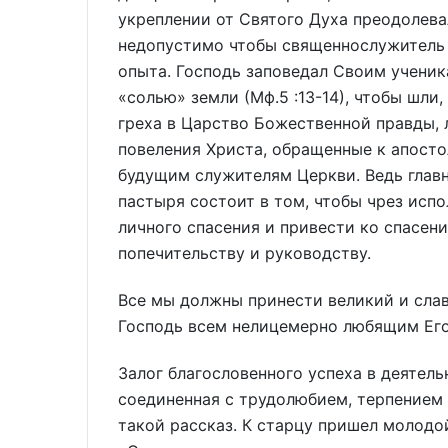
укреплении от Святого Духа преодолева
недопустимо чтобы священнослужитель
опыта. Господь заповедал Своим ученик
«солью» земли (Мф.5 :13-14), чтобы шли
греха в Царство Божественной правды, л
повеления Христа, обращенные к апосто
будущим служителям Церкви. Ведь главн
пастыря состоит в том, чтобы чрез исп
личного спасения и привести ко спасен
попечительству и руководству.
Все мы должны принести великий и слав
Господь всем нелицемерно любящим Его (
Залог благословенного успеха в деятел
соединенная с трудолюбием, терпением 
такой рассказ. К старцу пришел молодо