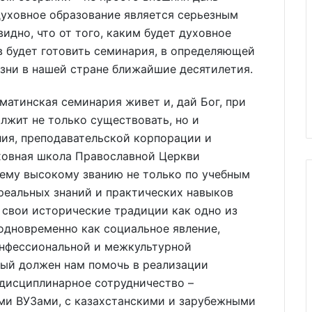
 духовное образование является серьезным
идно, что от того, каким будет духовное
ов будет готовить семинария, в определяющей
зни в нашей стране ближайшие десятилетия.
матинская семинария живет и, дай Бог, при
жит не только существовать, но и
алия, преподавательской корпорации и
уховная школа Православной Церкви
оему высокому званию не только по учебным
 реальных знаний и практических навыков
 свои исторические традиции как одно из
одновременно как социальное явление,
нфессиональной и межкультурной
рый должен нам помочь в реализации
сдисциплинарное сотрудничество –
ми ВУЗами, с казахстанскими и зарубежными