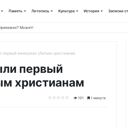
Память
Летопись
Культура
История
Записки с
 приезжих? Может!
и первый мемориал убитым христианам
ыли первый
ым христианам
101
1 минута