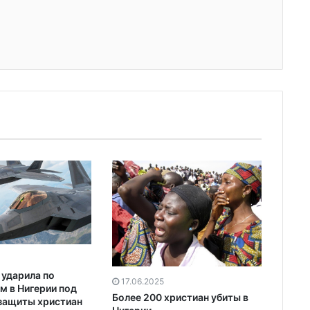
ударила по
17.06.2025
м в Нигерии под
Более 200 христиан убиты в
защиты христиан