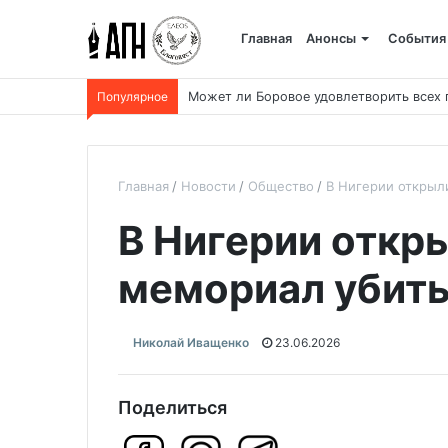
Главная
Анонсы
События
Популярное
Может ли Боровое удовлетворить всех
Главная
Новости
Общество
В Нигерии открыл
В Нигерии откр
мемориал убит
Николай Иващенко
23.06.2026
Поделиться