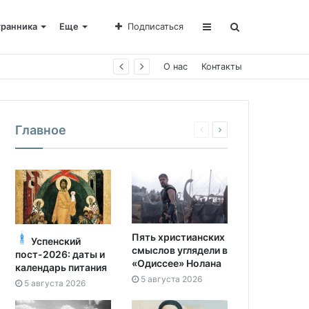
транника
Еще
Подписаться
О нас
Контакты
Главное
Пять христианских
Успенский
смыслов углядели в
пост-2026: даты и
«Одиссее» Нолана
календарь питания
5 августа 2026
5 августа 2026