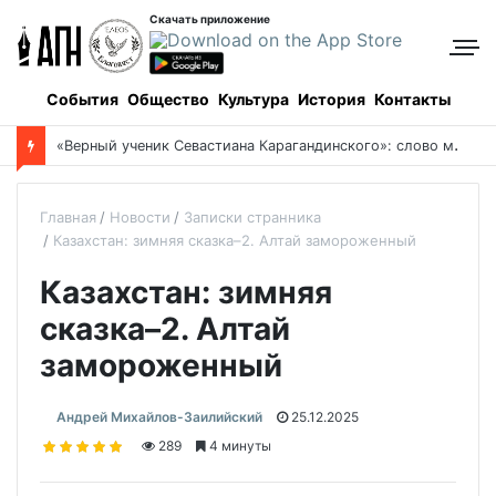
Скачать приложение
События
Общество
Культура
История
Контакты
Боровое: когда и как все начиналось, и кто все начинал
Главная
Новости
Записки странника
Казахстан: зимняя сказка–2. Алтай замороженный
Казахстан: зимняя
сказка–2. Алтай
замороженный
Андрей Михайлов-Заилийский
25.12.2025
289
4 минуты