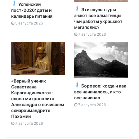
Успенский
Эти скульптуры
пост-2026: даты и
знают все алматинцы:
календарь питания
чьи работы украшают
5 августа 2026
мегаполис?
7 августа 2026
«Верный ученик
Боровое: когда и как
Севастиана
все начиналось, и кто
Карагандинского»:
все начинал
слово митрополита
Александра о почившем
7 августа 2026
схиархимандрите
Пахомии
7 августа 2026