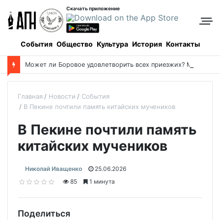
Скачать приложение
События
Общество
Культура
История
Контакты
М
ожет ли Боровое удовлетворить всех приезжих? Может!
Главная
Новости
События
В Пекине почтили память китайских мучеников
В Пекине почтили память
китайских мучеников
Николай Иващенко
25.06.2026
85
1 минута
Поделиться