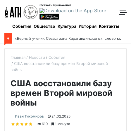
Скачать приложение
События
Общество
Культура
История
Контакты
«
Верный ученик Севастиана Карагандинского»: слово митрополита Александра о почившем схиархимандрите Пахомии
Главная
Новости
События
США восстановили базу времен Второй мировой
войны
США восстановили базу
времен Второй мировой
войны
Иван Тихомиров
24.02.2025
619
1 минута