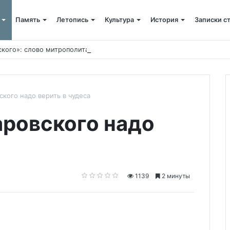
Память
Летопись
Культура
История
Записки с
ского»: слово митрополита Александра о почившем схиархимандрит
кого надо верить в чудеса
ровского надо
1139
2 минуты