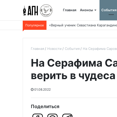
Главная
Анонсы
События
Популярное
«Верный ученик Севастиана Карагандин
Главная
Новости
События
На Серафима Саровс
На Серафима Са
верить в чудеса
01.08.2022
Поделиться