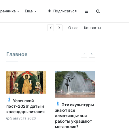
транника
Еще
Подписаться
е Пахомии
О нас
Контакты
Главное
Успенский
Эти скульптуры
пост-2026: даты и
знают все
календарь питания
алматинцы: чьи
5 августа 2026
работы украшают
мегаполис?