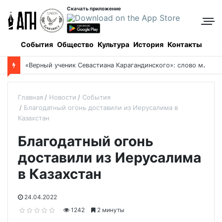
Скачать приложение
События
Общество
Культура
История
Контакты
«
Верный ученик Севастиана Карагандинского»: слово митрополита Александра о почившем схиархимандрите Пахомии
Главная
Новости
События
Благодатный огонь доставили из Иерусалима в
Казахстан
Благодатный огонь
доставили из Иерусалима
в Казахстан
24.04.2022
1242
2 минуты