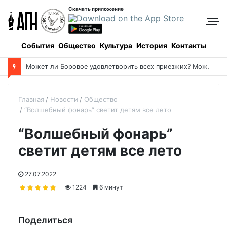
Скачать приложение
События
Общество
Культура
История
Контакты
Успенский пост-2026: даты и календарь питания
Главная
Новости
Общество
“Волшебный фонарь” светит детям все лето
“Волшебный фонарь”
светит детям все лето
27.07.2022
1224
6 минут
Поделиться