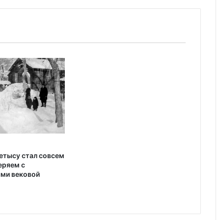
етысу стал совсем
еряем с
ми вековой