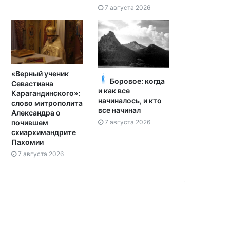
7 августа 2026
«Верный ученик
Боровое: когда
Севастиана
и как все
Карагандинского»:
начиналось, и кто
слово митрополита
все начинал
Александра о
7 августа 2026
почившем
схиархимандрите
Пахомии
7 августа 2026