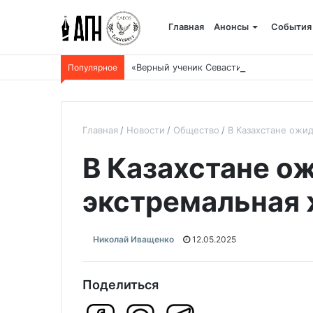
Главная
Анонсы
События
Популярное
«Верный ученик Севастиана Карагандин
Главная
Новости
Общество
В Казахстане ожи
В Казахстане о
экстремальная
Николай Иващенко
12.05.2025
Поделиться