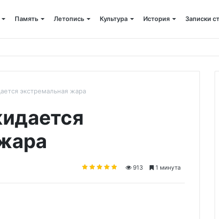
Память
Летопись
Культура
История
Записки с
ского»: слово митрополита Александра о почившем схиархимандрит
дается экстремальная жара
жидается
 жара
913
1 минута