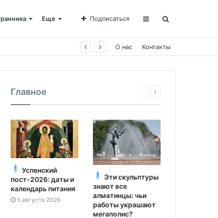
транника
Еще
Подписаться
е Пахомии
О нас
Контакты
Главное
Успенский
Эти скульптуры
пост-2026: даты и
знают все
календарь питания
алматинцы: чьи
5 августа 2026
работы украшают
мегаполис?