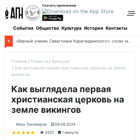
Скачать приложение
События
Общество
Культура
История
Контакты
«
Верный ученик Севастиана Карагандинского»: слово митрополита Александра о почившем схиархимандрите Пахомии
Главная
Новости
Культура
Как выглядела первая христианская церковь на земле
викингов
Как выглядела первая
христианская церковь на
земле викингов
Иван Тихомиров
06.06.2024
3520
1 минута