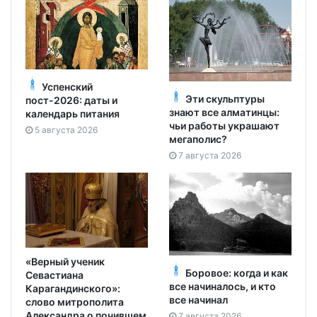
Успенский
Эти скульптуры
пост-2026: даты и
знают все алматинцы:
календарь питания
чьи работы украшают
5 августа 2026
мегаполис?
7 августа 2026
«Верный ученик
Боровое: когда и как
Севастиана
все начиналось, и кто
Карагандинского»:
все начинал
слово митрополита
Александра о почившем
7 августа 2026