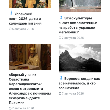
Успенский
Эти скульптуры
пост-2026: даты и
знают все алматинцы:
календарь питания
чьи работы украшают
5 августа 2026
мегаполис?
7 августа 2026
«Верный ученик
Боровое: когда и как
Севастиана
все начиналось, и кто
Карагандинского»:
все начинал
слово митрополита
Александра о почившем
7 августа 2026
схиархимандрите
Пахомии
7 августа 2026