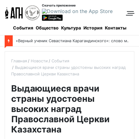
Скачать приложение
События
Общество
Культура
История
Контакты
«
Верный ученик Севастиана Карагандинского»: слово митрополита Александра о почившем схиархимандрите Пахомии
Главная
Новости
События
Выдающиеся врачи страны удостоены высоких наград
Православной Церкви Казахстана
Выдающиеся врачи
страны удостоены
высоких наград
Православной Церкви
Казахстана