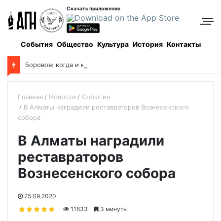
Скачать приложение
События
Общество
Культура
История
Контакты
Боровое: когда и как все начиналось, и кто все начинал
Главная
Новости
События
В Алматы наградили реставраторов Вознесенского
собора
В Алматы наградили
реставраторов
Вознесенского собора
25.09.2020
11633
3 минуты