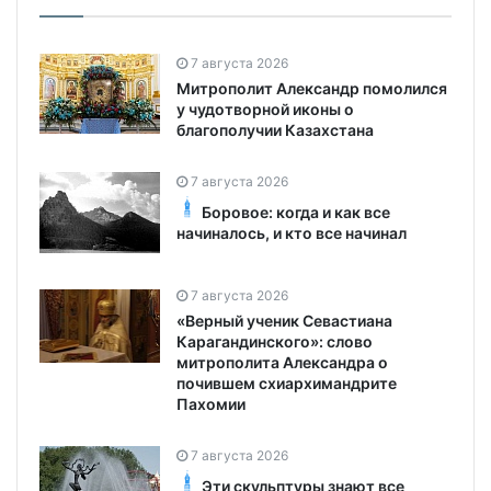
7 августа 2026
Митрополит Александр помолился
у чудотворной иконы о
благополучии Казахстана
7 августа 2026
Боровое: когда и как все
начиналось, и кто все начинал
7 августа 2026
«Верный ученик Севастиана
Карагандинского»: слово
митрополита Александра о
почившем схиархимандрите
Пахомии
7 августа 2026
Эти скульптуры знают все