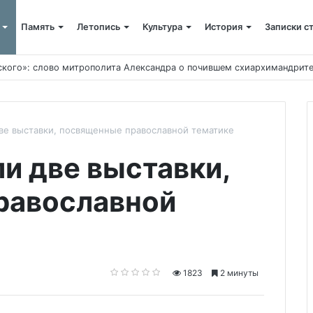
Память
Летопись
Культура
История
Записки с
ского»: слово митрополита Александра о почившем схиархимандрит
ве выставки, посвященные православной тематике
и две выставки,
равославной
1823
2 минуты