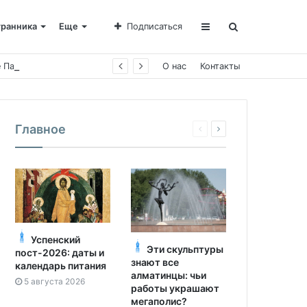
транника
Еще
Подписаться
е Пахомии
О нас
Контакты
Главное
Успенский
Эти скульптуры
пост-2026: даты и
знают все
календарь питания
алматинцы: чьи
5 августа 2026
работы украшают
мегаполис?