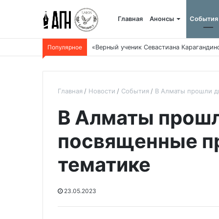
Главная
Анонсы
События
Популярное
«Верный ученик Севастиана Карагандин
Главная
Новости
События
В Алматы прошли д
В Алматы прошл
посвященные п
тематике
23.05.2023