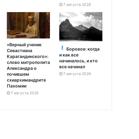
7 августа 2026
«Верный ученик
Боровое: когда
Севастиана
и как все
Карагандинского»:
начиналось, и кто
слово митрополита
все начинал
Александра о
7 августа 2026
почившем
схиархимандрите
Пахомии
7 августа 2026