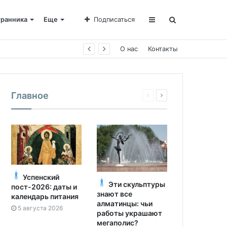
транника
Еще
Подписаться
е Пахомии
О нас
Контакты
Главное
Успенский
Эти скульптуры
пост-2026: даты и
знают все
календарь питания
алматинцы: чьи
5 августа 2026
работы украшают
мегаполис?