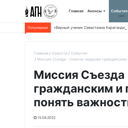
Главная
Анонсы
События
Популярное
«Верный ученик Севастиана Карагандин
Главная
Новости
События
Миссия Съезда - помочь лидерам гражданским 
Миссия Съезда 
гражданским и 
понять важност
15.09.2022