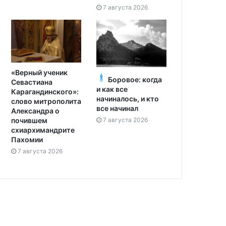
7 августа 2026
«Верный ученик
Боровое: когда
Севастиана
и как все
Карагандинского»:
начиналось, и кто
слово митрополита
все начинал
Александра о
7 августа 2026
почившем
схиархимандрите
Пахомии
7 августа 2026