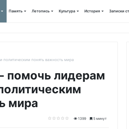
Память
Летопись
Культура
История
Записки с
ского»: слово митрополита Александра о почившем схиархимандрит
и политическим понять важность мира
- помочь лидерам
политическим
ь мира
1399
5 минут