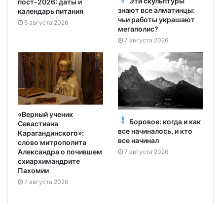
Эти скульптуры
пост-2026: даты и
знают все алматинцы:
календарь питания
чьи работы украшают
5 августа 2026
мегаполис?
7 августа 2026
«Верный ученик
Боровое: когда и как
Севастиана
все начиналось, и кто
Карагандинского»:
все начинал
слово митрополита
Александра о почившем
7 августа 2026
схиархимандрите
Пахомии
7 августа 2026