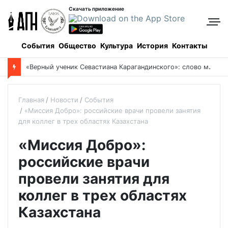
Скачать приложение
События
Общество
Культура
История
Контакты
«
Верный ученик Севастиана Карагандинского»: слово митрополита Александра о почившем схиархимандрите Пахомии
Главная
Новости
События
«Миссия Добро»: российские врачи провели занятия
для коллег в трех областях Казахстана
«Миссия Добро»:
российские врачи
провели занятия для
коллег в трех областях
Казахстана