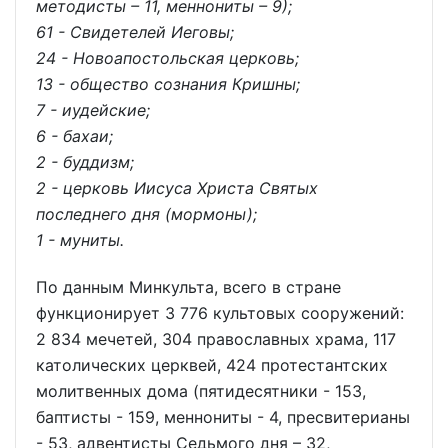
методисты – 11, меннониты – 9);
61 - Свидетелей Иеговы;
24 - Новоапостольская церковь;
13 - общество сознания Кришны;
7 - иудейские;
6 - бахаи;
2 - буддизм;
2 - церковь Иисуса Христа Святых
последнего дня (мормоны);
1 - муниты.
По данным Минкульта, всего в стране
функционирует 3 776 культовых сооружений:
2 834 мечетей, 304 православных храма, 117
католических церквей, 424 протестантских
молитвенных дома (пятидесятники - 153,
баптисты - 159, меннониты - 4, пресвитерианы
- 53, адвентисты Седьмого дня – 32,