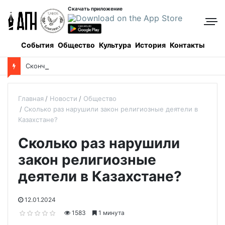
Скачать приложение
События
Общество
Культура
История
Контакты
С
кончался один из старейших священнослужителей Казахстана
Главная
Новости
Общество
Сколько раз нарушили закон религиозные деятели в
Казахстане?
Сколько раз нарушили
закон религиозные
деятели в Казахстане?
12.01.2024
1583
1 минута