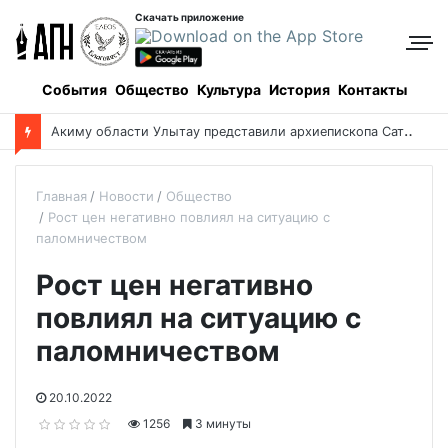
Скачать приложение
События
Общество
Культура
История
Контакты
А
киму области Улытау представили архиепископа Сатпаевского
Главная
Новости
Общество
Рост цен негативно повлиял на ситуацию с
паломничеством
Рост цен негативно
повлиял на ситуацию с
паломничеством
20.10.2022
1256
3 минуты