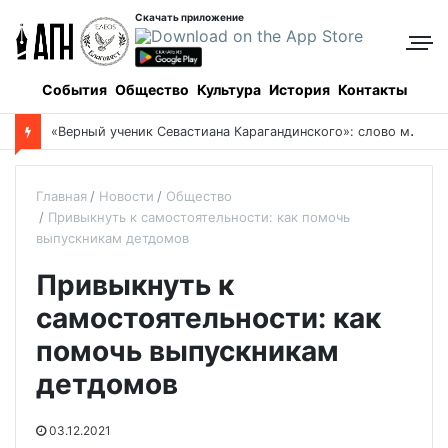
Скачать приложение
События
Общество
Культура
История
Контакты
«
Верный ученик Севастиана Карагандинского»: слово митрополита Александра о почившем схиархимандрите Пахомии
Главная
Новости
Общество
Привыкнуть к самостоятельности: как помочь
выпускникам детдомов
Привыкнуть к
самостоятельности: как
помочь выпускникам
детдомов
03.12.2021