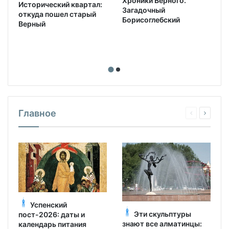
Хроники Верного.
Исторический квартал:
Загадочный
откуда пошел старый
Борисоглебский
Верный
Главное
Успенский
Эти скульптуры
пост-2026: даты и
знают все алматинцы:
календарь питания