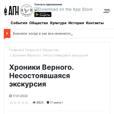
Скачать приложение
События
Общество
Культура
История
Контакты
Боровое: когда и как все начиналось, и кто все начинал
Главная
Новости
Общество
Хроники Верного. Несостоявшаяся экскурсия
Хроники Верного.
Несостоявшаяся
экскурсия
17.01.2022
9825
11 минут