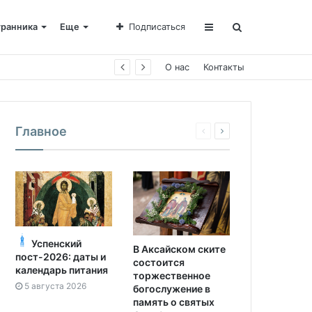
транника
Еще
Подписаться
О нас
Контакты
Главное
Успенский
В Аксайском ските
пост-2026: даты и
состоится
календарь питания
торжественное
5 августа 2026
богослужение в
память о святых