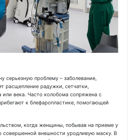
у серьезную проблему – заболевание,
т расщепление радужки, сетчатки,
а или века. Часто колобома сопряжена с
 прибегают к блефаропластике, помогающей
ельством, когда женщины, побывав на приеме у
о совершенной внешности уродливую маску. В