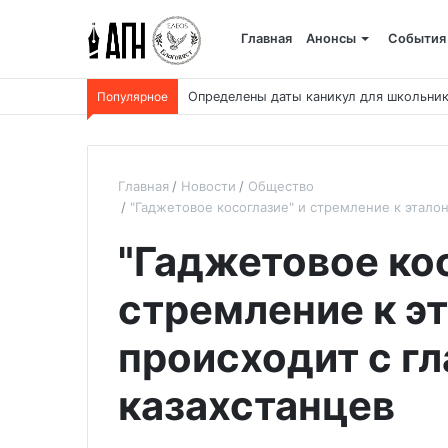
Главная
Анонсы
События
Популярное
Церковь вспоминает первых русских св
Главная
Новости
Общество
"Гаджетовое косоглазие" и стремление к эталон
"Гаджетовое кос
стремление к эт
происходит с г
казахстанцев