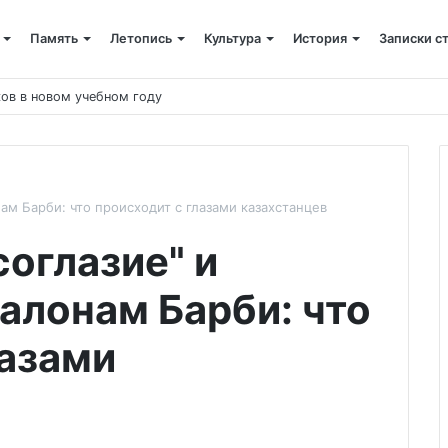
Память
Летопись
Культура
История
Записки с
ятых
ам Барби: что происходит с глазами казахстанцев
оглазие" и
алонам Барби: что
лазами