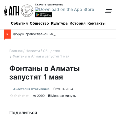
Скачать приложение
События
Общество
Культура
История
Контакты
Ф
орум православной молодежи прошел в Алматинской области
Главная
Новости
Общество
Фонтаны в Алматы запустят 1 мая
Фонтаны в Алматы
запустят 1 мая
Анастасия Стативкина
29.04.2024
2090
Меньше минуты
Поделиться