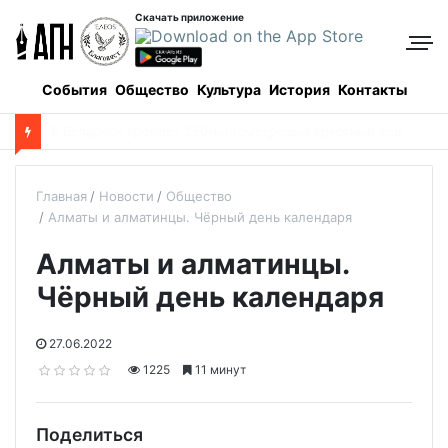
Скачать приложение
События
Общество
Культура
История
Контакты
О
пределены даты каникул для школьников в новом учебном году
Главная
Новости
Общество
Алматы и алматинцы. Чёрный день календаря
Алматы и алматинцы.
Чёрный день календаря
27.06.2022
1225
11 минут
Поделиться