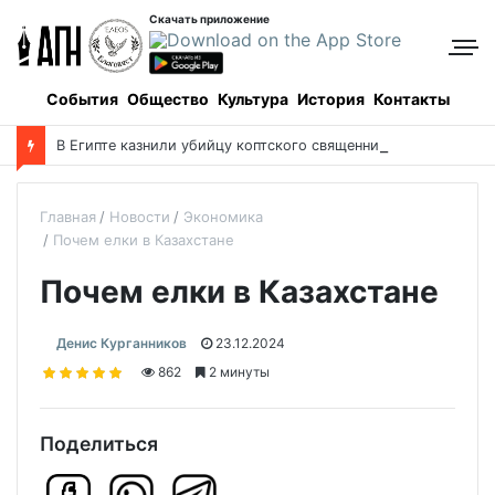
Скачать приложение
События
Общество
Культура
История
Контакты
В Египте казнили убийцу коптского священника
Главная
Новости
Экономика
Почем елки в Казахстане
Почем елки в Казахстане
Денис Курганников
23.12.2024
862
2 минуты
Поделиться