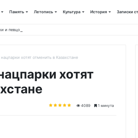
Память
Летопись
Культура
История
Записки с
ки и певцов из-за религиозных убеждений
в нацпарки хотят отменить в Казахстане
 нацпарки хотят
ахстане
4089
1 минута