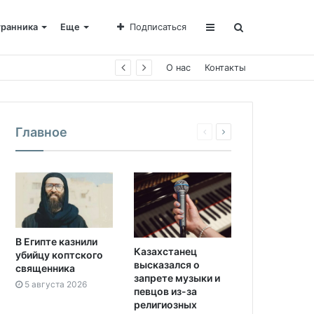
транника
Еще
Подписаться
О нас
Контакты
Главное
В Египте казнили
Казахстанец
убийцу коптского
высказался о
священника
запрете музыки и
5 августа 2026
певцов из-за
религиозных