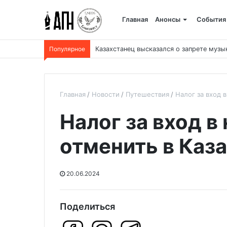
Главная
Анонсы
События
Популярное
Казахстанец высказался о запрете музы
Главная
Новости
Путешествия
Налог за вход 
Налог за вход в
отменить в Каз
20.06.2024
Поделиться