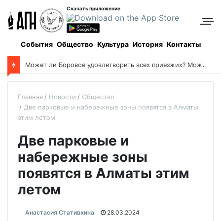
Скачать приложение
События
Общество
Культура
История
Контакты
М
ожет ли Боровое удовлетворить всех приезжих? Может!
Главная
Новости
Общество
Две парковые и набережные зоны появятся в Алматы
этим летом
Две парковые и
набережные зоны
появятся в Алматы этим
летом
Анастасия Стативкина
28.03.2024