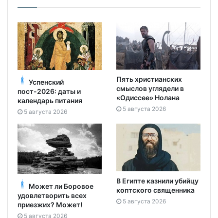
Пять христианских
Успенский
смыслов углядели в
пост-2026: даты и
«Одиссее» Нолана
календарь питания
5 августа 2026
5 августа 2026
В Египте казнили убийцу
Может ли Боровое
коптского священника
удовлетворить всех
5 августа 2026
приезжих? Может!
5 августа 2026