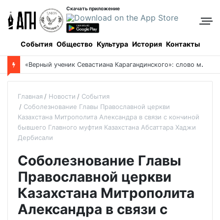
Скачать приложение
События
Общество
Культура
История
Контакты
«
Верный ученик Севастиана Карагандинского»: слово митрополита Александра о почившем схиархимандрите Пахомии
Главная
Новости
События
Соболезнование Главы Православной церкви
Казахстана Митрополита Александра в связи с кончиной
бывшего Главного муфтия Казахстана Абсаттара Хаджи
Дербисали
Соболезнование Главы
Православной церкви
Казахстана Митрополита
Александра в связи с