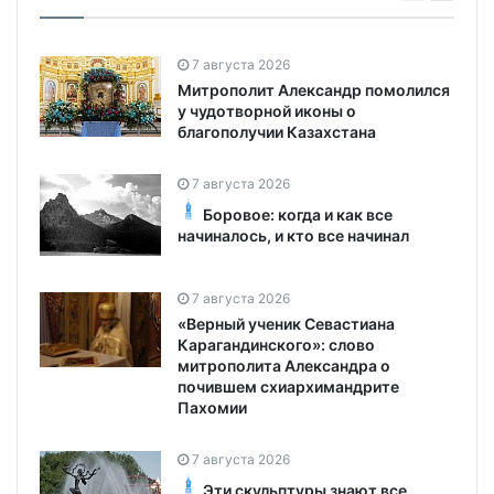
7 августа 2026
Митрополит Александр помолился
у чудотворной иконы о
благополучии Казахстана
7 августа 2026
Боровое: когда и как все
начиналось, и кто все начинал
7 августа 2026
«Верный ученик Севастиана
Карагандинского»: слово
митрополита Александра о
почившем схиархимандрите
Пахомии
7 августа 2026
Эти скульптуры знают все