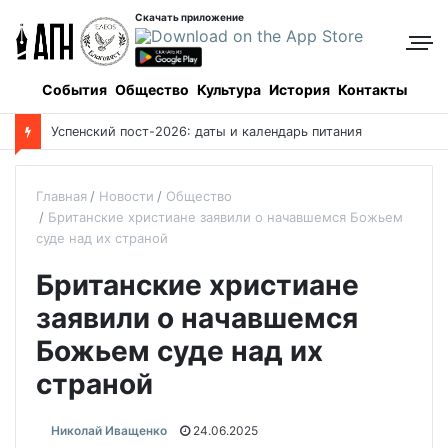
Скачать приложение
События
Общество
Культура
История
Контакты
Успенский пост-2026: даты и календарь питания
Главная
Новости
Общество
Британские христиане заявили о начавшемся Божьем
суде над их страной
Британские христиане
заявили о начавшемся
Божьем суде над их
страной
Николай Иващенко
24.06.2025