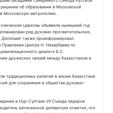
дшем заседании Священного Синода Русской
о решение об образовании в Московской
х в Московскую митрополию.
толическая Церковь объявила нынешний год
запланирован ряд духовно-просветительских,
. Дипломат также проинформировал
 Правления Центра Н. Назарбаева по
ивилизационного диалога Б.С.
ние дружеских связей между Казахстаном и
ли традиционных религий в жизни Казахстана
сий для сохранения в обществе духовно-
едение в Нур-Султане VII Съезда лидеров
водитель ватиканской дипмиссии отметил, что