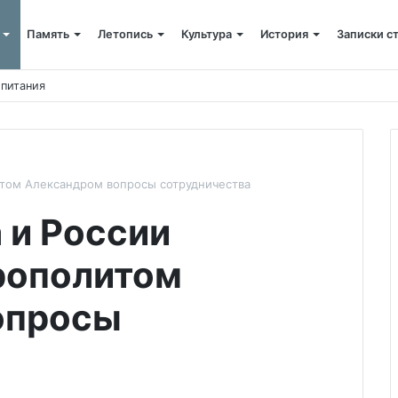
Память
Летопись
Культура
История
Записки с
 питания
итом Александром вопросы сотрудничества
 и России
рополитом
опросы