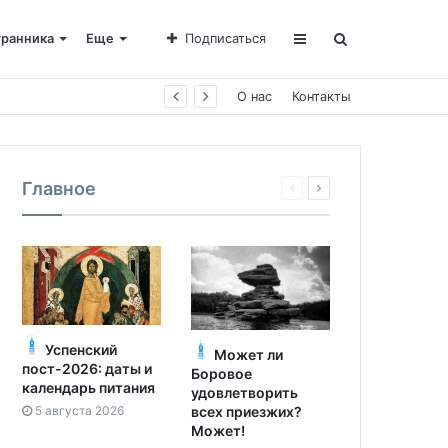
транника
Еще
Подписаться
О нас
Контакты
Главное
Успенский
Может ли
пост-2026: даты и
Боровое
календарь питания
удовлетворить
5 августа 2026
всех приезжих?
Может!