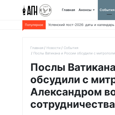
Главная
Анонсы
События
Популярное
Успенский пост-2026: даты и календарь
Главная
Новости
События
Послы Ватикана и России обсудили с митропол
Послы Ватикана
обсудили с мит
Александром в
сотрудничества