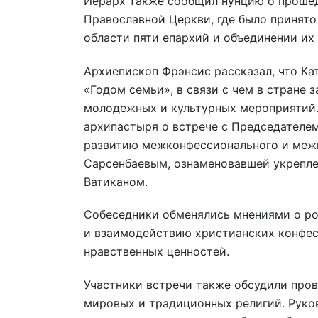
Иерарх также сообщил нунцию о проше
Православной Церкви, где было принят
области пяти епархий и объединении и
Архиепископ Фрэнсис рассказал, что Ка
«Годом семьи», в связи с чем в стране 
молодежных и культурных мероприятий
архипастыря о встрече с Председателем
развитию межконфессионального и межц
Сарсенбаевым, ознаменовавшей укрепле
Ватиканом.
Собеседники обменялись мнениями о ро
и взаимодействию христианских конфес
нравственных ценностей.
Участники встречи также обсудили пров
мировых и традиционных религий. Руко