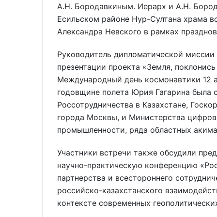
А.Н. Бородавкиным. Иерарх и А.Н. Боро
Есильском районе Нур-Султана храма во
Александра Невского в рамках праздно
Руководитель дипломатической миссии 
презентации проекта «Земля, поклонись 
Международный день космонавтики 12 а
годовщине полета Юрия Гагарина была 
Россотрудничества в Казахстане, Госк
города Москвы, и Министерства цифров
промышленности, ряда областных акимат
Участники встречи также обсудили пр
научно-практическую конференцию «Росс
партнерства и всестороннего сотруднич
российско-казахстанского взаимодейст
контексте современных геополитически