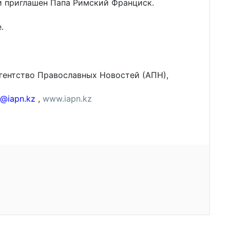
и приглашен Папа Римский Франциск.
.
Агентство Православных Новостей (АПН),
a@iapn.kz
,
www.iapn.kz