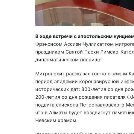
В ходе встречи с апостольским нунцие
Фрэнсисом Ассизи Чулликаттом митропо
праздником Святой Пасхи Римско-Катол
дипломатическом поприще.
Митрополит рассказал гостю о жизни Ка
период эпидемии коронавирусной инфек
исторических дат: 800-летия со дня ро
200-летия со дня рождения писателя Ф.
подвига епископа Петропавловского Ме
что в Алматы будет воздвигнут памятни
Невским храмом.