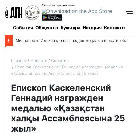
Скачать приложение
События
Общество
Культура
История
Контакты
Ф
орум православной молодежи прошел в Алматинской области
Главная
Новости
События
Епископ Каскеленский Геннадий награжден медалью
«Қазақстан халқы Ассамблеясына 25 жыл»
Епископ Каскеленский
Геннадий награжден
медалью «Қазақстан
халқы Ассамблеясына 25
жыл»