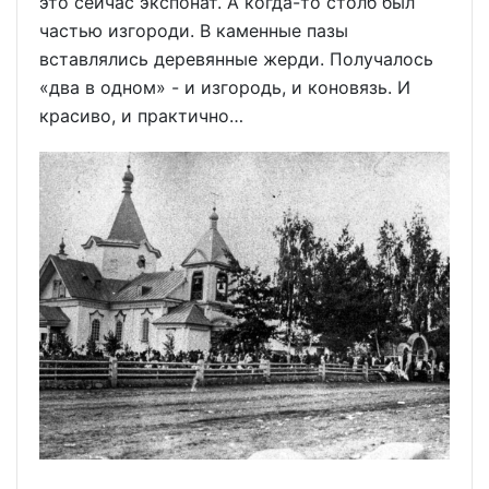
это сейчас экспонат. А когда-то столб был
частью изгороди. В каменные пазы
вставлялись деревянные жерди. Получалось
«два в одном» - и изгородь, и коновязь. И
красиво, и практично…