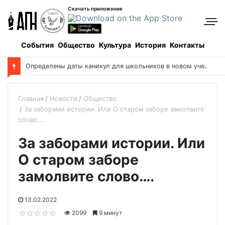
Скачать приложение
События
Общество
Культура
История
Контакты
Церковь вспоминает первых русских святых
Главная
Новости
Общество
За заборами истории. Или О старом заборе замолвите
слово….
За заборами истории. Или
О старом заборе
замолвите слово….
13.02.2022
2099
9 минут