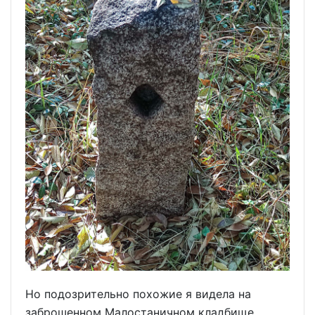
Но подозрительно похожие я видела на
заброшенном Малостаничном кладбище…