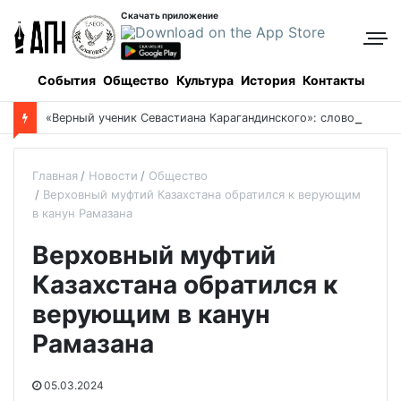
Скачать приложение
События
Общество
Культура
История
Контакты
«
Верный ученик Севастиана Карагандинского»: слово митрополита Александра о почившем схиархимандрите Пахомии
Главная
Новости
Общество
Верховный муфтий Казахстана обратился к верующим
в канун Рамазана
Верховный муфтий
Казахстана обратился к
верующим в канун
Рамазана
05.03.2024