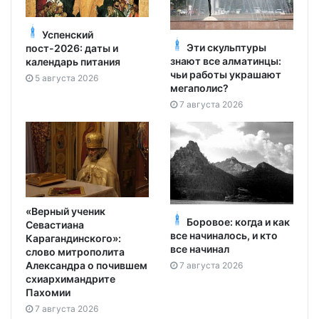
Успенский
Эти скульптуры
пост-2026: даты и
знают все алматинцы:
календарь питания
чьи работы украшают
5 августа 2026
мегаполис?
7 августа 2026
«Верный ученик
Боровое: когда и как
Севастиана
все начиналось, и кто
Карагандинского»:
все начинал
слово митрополита
Александра о почившем
7 августа 2026
схиархимандрите
Пахомии
7 августа 2026