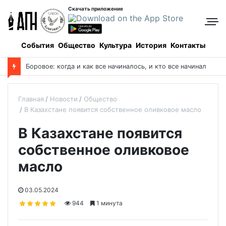
Скачать приложение
События
Общество
Культура
История
Контакты
М
итрополит Александр помолился у чудотворной иконы о благополучии Казахстана
Главная
Новости
Общество
В Казахстане появится собственное оливковое масло
В Казахстане появится
собственное оливковое
масло
03.05.2024
944
1 минута