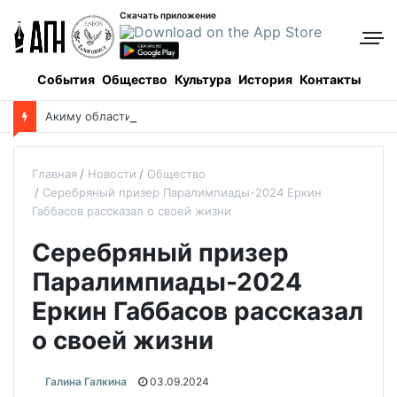
Скачать приложение
События
Общество
Культура
История
Контакты
А
киму области Улытау представили архиепископа Сатпаевского
Главная
Новости
Общество
Серебряный призер Паралимпиады-2024 Еркин
Габбасов рассказал о своей жизни
Серебряный призер
Паралимпиады-2024
Еркин Габбасов рассказал
о своей жизни
Галина Галкина
03.09.2024