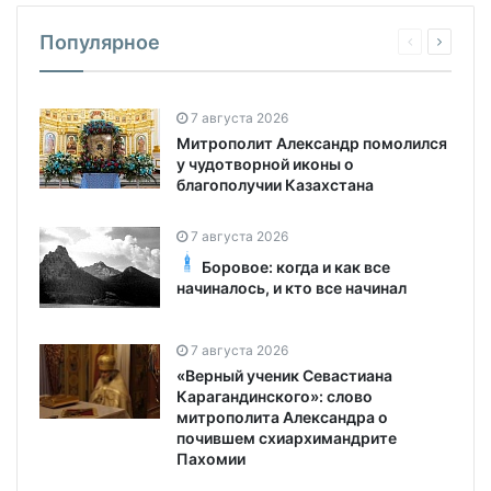
Популярное
7 августа 2026
Митрополит Александр помолился
у чудотворной иконы о
благополучии Казахстана
7 августа 2026
Боровое: когда и как все
начиналось, и кто все начинал
7 августа 2026
«Верный ученик Севастиана
Карагандинского»: слово
митрополита Александра о
почившем схиархимандрите
Пахомии