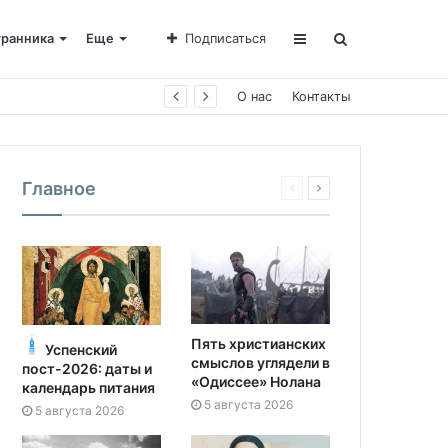
транника
Еще
Подписаться
О нас
Контакты
Главное
Пять христианских
Успенский
смыслов углядели в
пост-2026: даты и
«Одиссее» Нолана
календарь питания
5 августа 2026
5 августа 2026