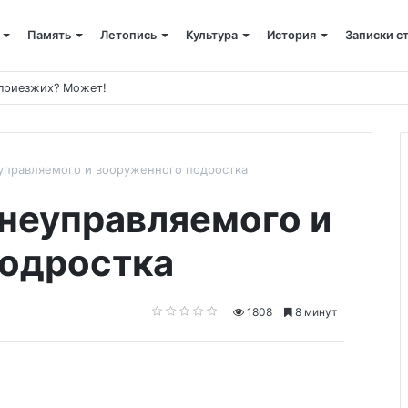
Память
Летопись
Культура
История
Записки с
 приезжих? Может!
еуправляемого и вооруженного подростка
 неуправляемого и
подростка
1808
8 минут