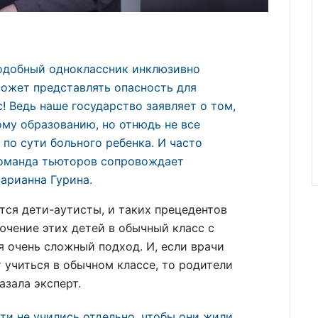
подобный одноклассник инклюзивно
 может представлять опасность для
! Ведь наше государство заявляет о том,
ому образованию, но отнюдь не все
 по сути больного ребенка. И часто
команда тьюторов сопровождает
Марианна Гурина.
тся дети-аутисты, и таких прецедентов
ючение этих детей в обычный класс с
я очень сложный подход. И, если врачи
 учиться в обычном классе, то родители
азала эксперт.
ети не учились отдельно, чтобы они жили