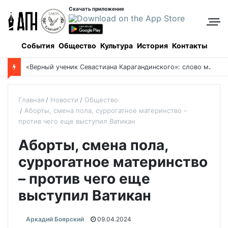
Скачать приложение
События
Общество
Культура
История
Контакты
«
Верный ученик Севастиана Карагандинского»: слово митрополита Александра о почившем схиархимандрите Пахомии
Главная
Новости
Общество
Аборты, смена пола, суррогатное материнство –
против чего еще выступил Ватикан
Аборты, смена пола,
суррогатное материнство
– против чего еще
выступил Ватикан
Аркадий Боярский
09.04.2024