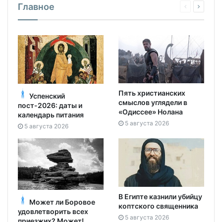
Главное
Пять христианских
Успенский
смыслов углядели в
пост-2026: даты и
«Одиссее» Нолана
календарь питания
5 августа 2026
5 августа 2026
В Египте казнили убийцу
Может ли Боровое
коптского священника
удовлетворить всех
5 августа 2026
приезжих? Может!