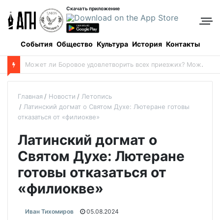
Скачать приложение
События
Общество
Культура
История
Контакты
Успенский пост-2026: даты и календарь питания
Главная
Новости
Летопись
Латинский догмат о Святом Духе: Лютеране готовы
отказаться от «филиокве»
Латинский догмат о
Святом Духе: Лютеране
готовы отказаться от
«филиокве»
Иван Тихомиров
05.08.2024