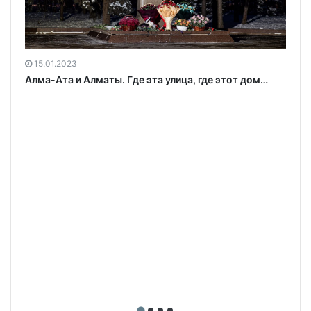
15.01.2023
Алма-Ата и Алматы. Где эта улица, где этот дом…
г