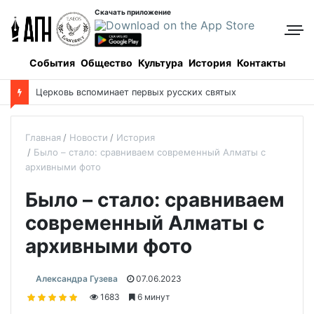
Скачать приложение
События
Общество
Культура
История
Контакты
С
кончался один из старейших священнослужителей Казахстана
Главная
Новости
История
Было – стало: сравниваем современный Алматы с
архивными фото
Было – стало: сравниваем
современный Алматы с
архивными фото
Александра Гузева
07.06.2023
1683
6 минут