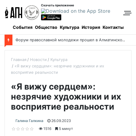
Скачать приложение
События
Общество
Культура
История
Контакты
Церковь почтила память павших в Первой мировой войне
Главная
Новости
Культура
«Я вижу сердцем»: незрячие художники и их
восприятие реальности
«Я вижу сердцем»:
незрячие художники и их
восприятие реальности
Галина Галкина
26.09.2023
1516
5 минут