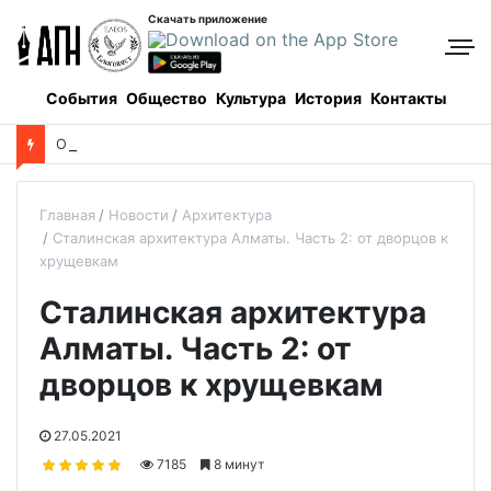
Скачать приложение
События
Общество
Культура
История
Контакты
О
пределены даты каникул для школьников в новом учебном году
Главная
Новости
Архитектура
Сталинская архитектура Алматы. Часть 2: от дворцов к
хрущевкам
Сталинская архитектура
Алматы. Часть 2: от
дворцов к хрущевкам
27.05.2021
7185
8 минут