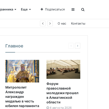
транника
Еще
Подписаться
О нас
Контакты
Главное
Форум
Митрополит
православной
Александр
молодежи прошел
награжден
в Алматинской
медалью в честь
области
юбилея парламента
4 августа 2026