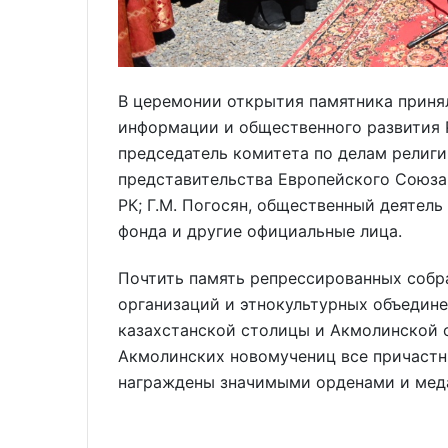
В церемонии открытия памятника принял
информации и общественного развития Р
председатель комитета по делам религий
представительства Европейского Союза 
РК; Г.М. Погосян, общественный деятель
фонда и другие официальные лица.
Почтить память репрессированных собр
организаций и этнокультурных объедине
казахстанской столицы и Акмолинской о
Акмолинских новомучениц все причастн
награждены значимыми орденами и меда