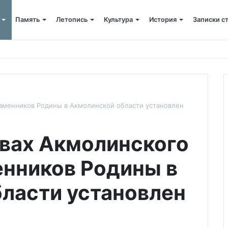
Память
Летопись
Культура
История
Записки с
атинской области
изменников Родины в Акмолинской области установлен
твах Акмолинского
енников Родины в
ласти установлен