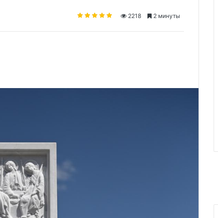
2218
2 минуты