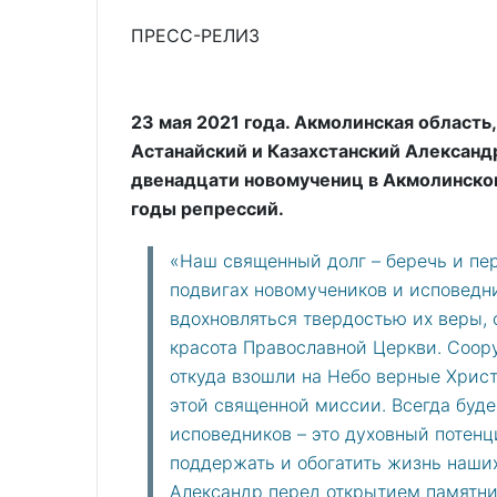
ПРЕСС-РЕЛИЗ
23 мая 2021 года. Акмолинская область
Астанайский и Казахстанский Александр
двенадцати новомучениц в Акмолинско
годы репрессий.
«Наш священный долг – беречь и пе
подвигах новомучеников и исповедни
вдохновляться твердостью их веры, с
красота Православной Церкви. Соор
откуда взошли на Небо верные Хрис
этой священной миссии. Всегда буде
исповедников – это духовный потен
поддержать и обогатить жизнь наших
Александр перед открытием памятни