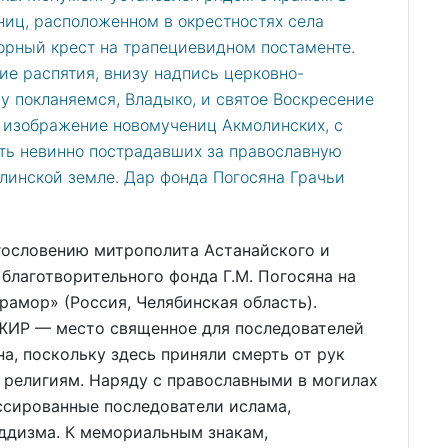
ниц, расположенном в окрестностях села
орный крест на трапециевидном постаменте.
ие распятия, внизу надпись церковно-
у покланяемся, Владыко, и святое Воскресение
– изображение новомучениц Акмолинских, с
ять невинно пострадавших за православную
линской земле. Дар фонда Погосяна Грачьи
гословению митрополита Астанайского и
благотворительного фонда Г.М. Погосяна на
амор» (Россия, Челябинская область).
ЖИР — место священное для последователей
а, поскольку здесь приняли смерть от рук
 религиям. Наряду с православными в могилах
ссированные последователи ислама,
уддизма. К мемориальным знакам,