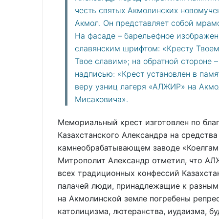
честь святых Акмолинских новомуче
Акмол. Он представляет собой мрам
На фасаде – барельефное изображен
славянским шрифтом: «Кресту Твоем
Твое славим»; на обратной стороне 
надписью: «Крест установлен в пам
веру узниц лагеря «АЛЖИР» на Акмо
Мисаковича».
Мемориальный крест изготовлен по бла
Казахстанского Александра на средства 
камнеобрабатывающем заводе «Коелгамр
Митрополит Александр отметил, что АЛ
всех традиционных конфессий Казахстан
палачей люди, принадлежащие к разным
на Акмолинской земле погребены репре
католицизма, лютеранства, иудаизма, б