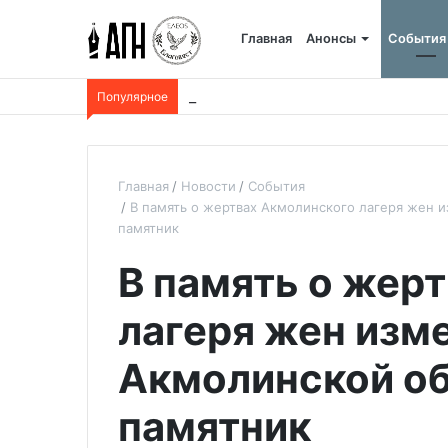
Главная
Анонсы
События
Популярное
Новый иконостас освящен в храме Алм
Главная
Новости
События
В память о жертвах Акмолинского лагеря жен 
памятник
В память о жер
лагеря жен изм
Акмолинской об
памятник