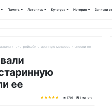
Память
Летопись
Культура
История
Записки с
ского»: слово митрополита Александра о почившем схиархимандрит
азвали «пристройкой» старинную медресе и снесли ее
звали
 старинную
ли ее
1791
1 минута