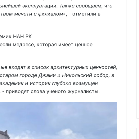
ьнейшей эксплуатации. Также сообщаем, что
ством мечети с филиалом»
, - отметили в
демик НАН РК
если медресе, которая имеет ценное
.
рые входят в список архитектурных ценностей,
 старом городе Джами и Никольский собор, в
 академик и историк глубоко возмущен
, - приводят слова ученого журналисты.