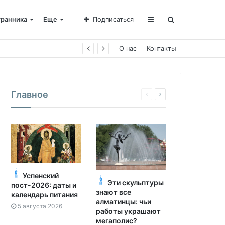
транника
Еще
Подписаться
е Пахомии
О нас
Контакты
Главное
Успенский
Эти скульптуры
пост-2026: даты и
знают все
календарь питания
алматинцы: чьи
5 августа 2026
работы украшают
мегаполис?