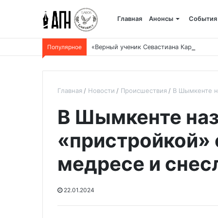
Главная
Анонсы
События
Популярное
«Верный ученик Севастиана Карагандин
Главная
Новости
Происшествия
В Шымкенте н
В Шымкенте на
«пристройкой»
медресе и снес
22.01.2024