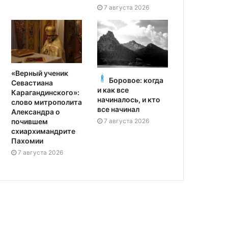
7 августа 2026
«Верный ученик
Боровое: когда
Севастиана
и как все
Карагандинского»:
начиналось, и кто
слово митрополита
все начинал
Александра о
7 августа 2026
почившем
схиархимандрите
Пахомии
7 августа 2026