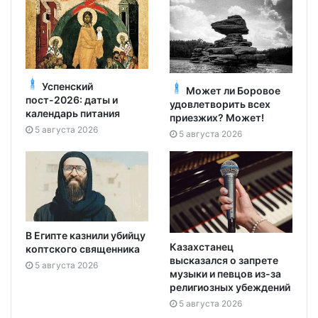
Успенский
Может ли Боровое
пост-2026: даты и
удовлетворить всех
календарь питания
приезжих? Может!
5 августа 2026
5 августа 2026
В Египте казнили убийцу
Казахстанец
коптского священника
высказался о запрете
5 августа 2026
музыки и певцов из-за
религиозных убеждений
5 августа 2026