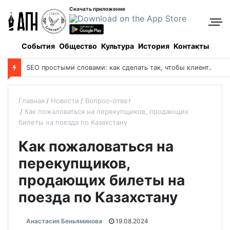
Скачать приложение
События
Общество
Культура
История
Контакты
S
EO простыми словами: как сделать так, чтобы клиенты находили вас в Google сами
Главная
Новости
Вопрос–ответ
Как пожаловаться на перекупщиков, продающих
билеты на поезда по Казахстану
Как пожаловаться на
перекупщиков,
продающих билеты на
поезда по Казахстану
Анастасия Беньяминова
19.08.2024