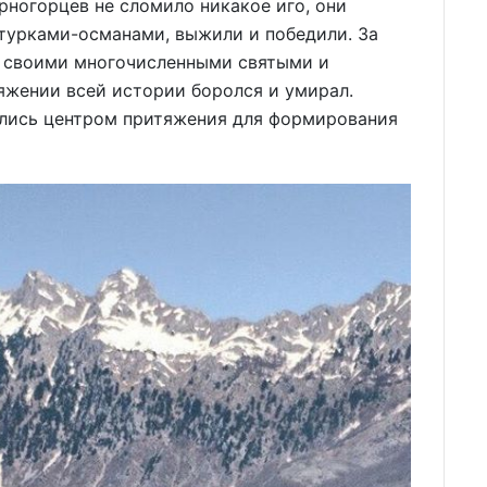
рногорцев не сломило никакое иго, они
 турками-османами, выжили и победили. За
ю своими многочисленными святыми и
яжении всей истории боролся и умирал.
лись центром притяжения для формирования