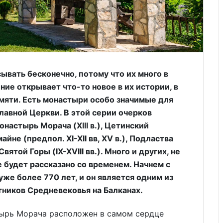
ать бесконечно, потому что их много в
ие открывает что-то новое в их истории, в
амяти. Есть монастыри особо значимые для
лавной Церкви. В этой серии очерков
онастырь Морача (XIII в.), Цетинский
майне (предпол. XI-XII вв, XV в.), Подластва
ятой Горы (IX-XVIII вв.). Много и других, не
 будет рассказано со временем. Начнем с
же более 770 лет, и он является одним из
ников Средневековья на Балканах.
стырь Морача расположен в самом сердце