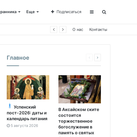
транника
Еще
Подписаться
О нас
Контакты
Главное
Успенский
В Аксайском ските
пост-2026: даты и
состоится
календарь питания
торжественное
5 августа 2026
богослужение в
память о святых