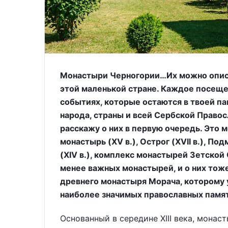
Монастыри Черногории…Их можно описыв
этой маленькой стране. Каждое посещен
событиях, которые остаются в твоей п
народа, страны и всей Сербской Правос
расскажу о них в первую очередь. Это м
монастырь (XV в.), Острог (XVII в.), Под
(XIV в.), комплекс монастырей Зетской Св
менее важных монастырей, и о них тоже
древнего монастыря Морача, которому у
наиболее значимых православных памят
Основанный в середине XIII века, мона