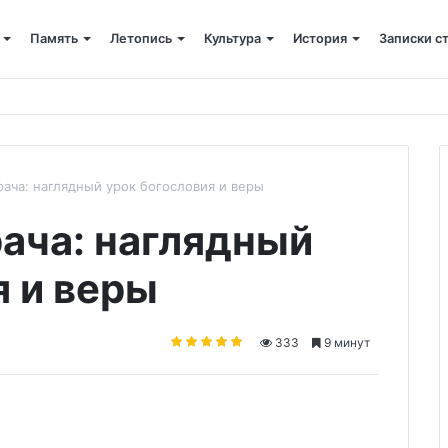
Память
Летопись
Культура
История
Записки с
 крестный ход
ача: наглядный урок богословия и веры
ача: наглядный
я и веры
333
9 минут