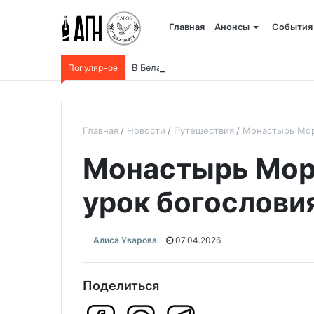
Главная
Анонсы
События
Популярное
В Беларуси пройдет 250-километровый
Главная
Новости
Путешествия
Монастырь Мор
Монастырь Мор
урок богослови
Алиса Уварова
07.04.2026
Поделиться