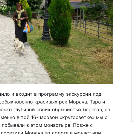
дило и входит в программу экскурсии под
еобыкновенно красивых рек Морача, Тара и
лько глубиной своих обрывистых берегов, но
менно в той 16-часовой «кругосветке» мы с
 побывали в этом монастыре. Позже с
посетили Морача по дороге в монастыри