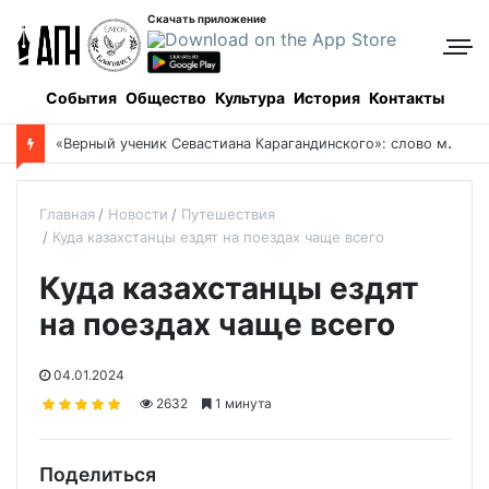
Скачать приложение
События
Общество
Культура
История
Контакты
«
Верный ученик Севастиана Карагандинского»: слово митрополита Александра о почившем схиархимандрите Пахомии
Главная
Новости
Путешествия
Куда казахстанцы ездят на поездах чаще всего
Куда казахстанцы ездят
на поездах чаще всего
04.01.2024
2632
1 минута
Поделиться